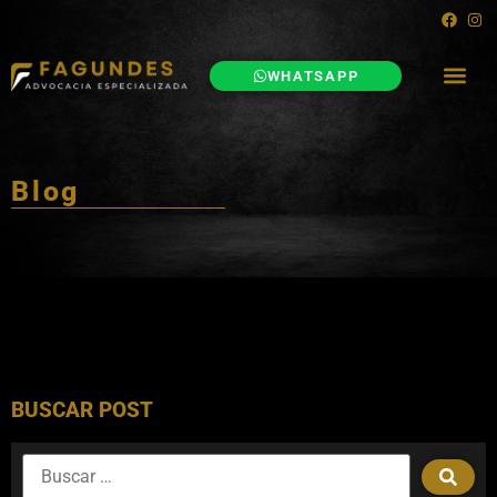
WHATSAPP
Blog
BUSCAR POST