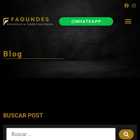
WHATSAPP
Blog
BUSCAR POST