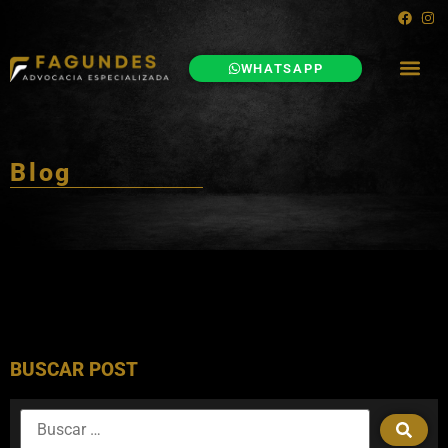
WHATSAPP
Blog
BUSCAR POST