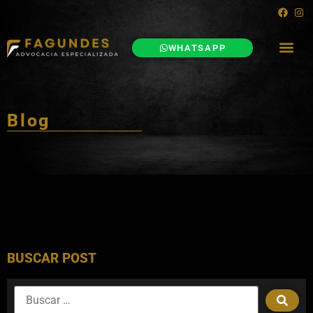
WHATSAPP
Blog
BUSCAR POST