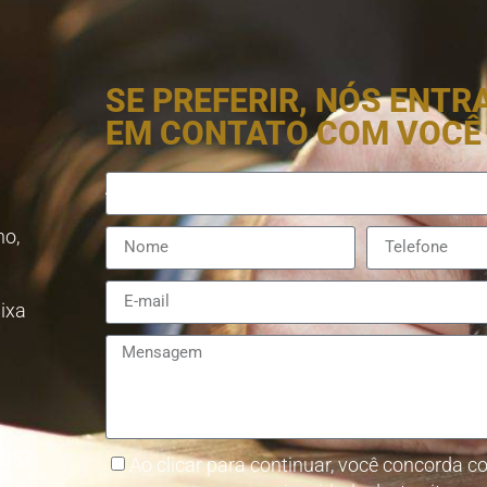
SE PREFERIR, NÓS ENT
EM CONTATO COM VOCÊ
no,
aixa
8857-
Ao clicar para continuar, você concorda co