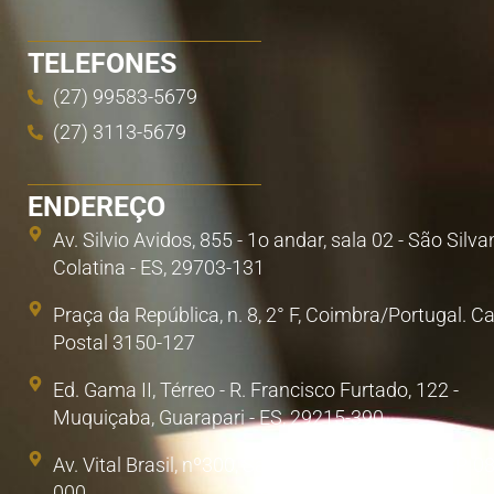
TELEFONES
(27) 99583-5679
(27) 3113-5679
ENDEREÇO
Av. Silvio Avidos, 855 - 1o andar, sala 02 - São Silva
Colatina - ES, 29703-131
Praça da República, n. 8, 2° F, Coimbra/Portugal. C
Postal 3150-127
Ed. Gama II, Térreo - R. Francisco Furtado, 122 -
Muquiçaba, Guarapari - ES, 29215-390
Av. Vital Brasil, nº300, Sala 1. Poá, São Paulo/SP. 0
000