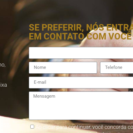
SE PREFERIR, NÓS ENT
EM CONTATO COM VOCÊ
no,
aixa
8857-
Ao clicar para continuar, você concorda co