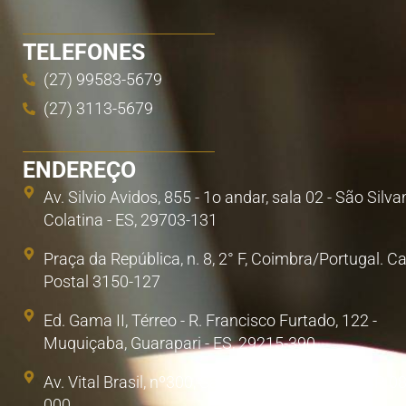
TELEFONES
(27) 99583-5679
(27) 3113-5679
ENDEREÇO
Av. Silvio Avidos, 855 - 1o andar, sala 02 - São Silva
Colatina - ES, 29703-131
Praça da República, n. 8, 2° F, Coimbra/Portugal. C
Postal 3150-127
Ed. Gama II, Térreo - R. Francisco Furtado, 122 -
Muquiçaba, Guarapari - ES, 29215-390
Av. Vital Brasil, nº300, Sala 1. Poá, São Paulo/SP. 0
000