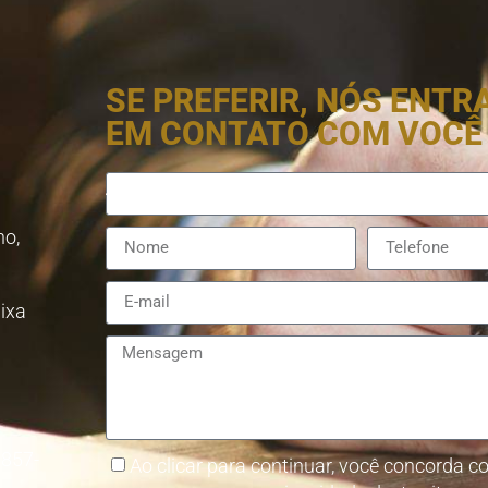
SE PREFERIR, NÓS ENT
EM CONTATO COM VOCÊ
no,
aixa
8857-
Ao clicar para continuar, você concorda co