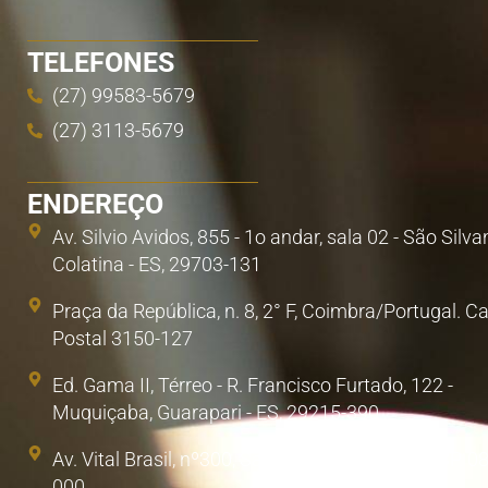
TELEFONES
(27) 99583-5679
(27) 3113-5679
ENDEREÇO
Av. Silvio Avidos, 855 - 1o andar, sala 02 - São Silva
Colatina - ES, 29703-131
Praça da República, n. 8, 2° F, Coimbra/Portugal. C
Postal 3150-127
Ed. Gama II, Térreo - R. Francisco Furtado, 122 -
Muquiçaba, Guarapari - ES, 29215-390
Av. Vital Brasil, nº300, Sala 1. Poá, São Paulo/SP. 0
000