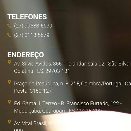
TELEFONES
(27) 99583-5679
(27) 3113-5679
ENDEREÇO
Av. Silvio Avidos, 855 - 1o andar, sala 02 - São Silva
Colatina - ES, 29703-131
Praça da República, n. 8, 2° F, Coimbra/Portugal. C
Postal 3150-127
Ed. Gama II, Térreo - R. Francisco Furtado, 122 -
Muquiçaba, Guarapari - ES, 29215-390
Av. Vital Brasil, nº300, Sala 1. Poá, São Paulo/SP. 0
000