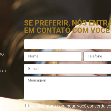
SE PREFERIR, NÓS ENT
EM CONTATO COM VOCÊ
no,
aixa
8857-
Ao clicar para continuar, você concorda co