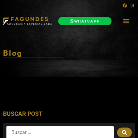
WHATSAPP
Blog
BUSCAR POST