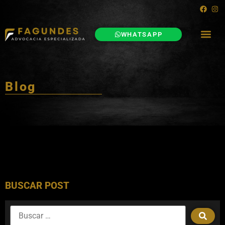
WHATSAPP
Blog
BUSCAR POST