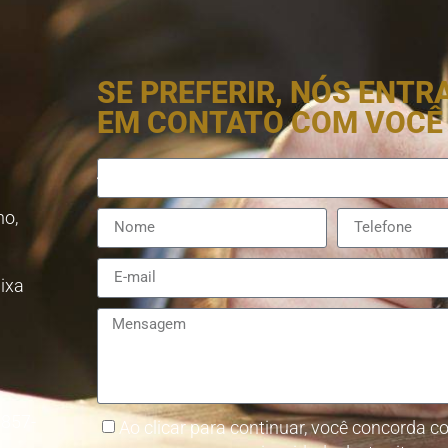
SE PREFERIR, NÓS ENT
EM CONTATO COM VOCÊ
no,
aixa
8857-
Ao clicar para continuar, você concorda co