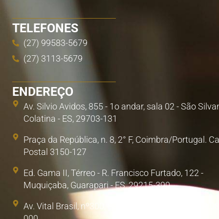
TELEFONES
(27) 99583-5679
(27) 3113-5679
ENDEREÇO
Av. Silvio Avidos, 855 - 1o andar, sala 02 - São Silva
Colatina - ES, 29703-131
Praça da República, n. 8, 2° F, Coimbra/Portugal. C
Postal 3150-127
Ed. Gama II, Térreo - R. Francisco Furtado, 122 -
Muquiçaba, Guarapari - ES, 29215-390
Av. Vital Brasil, nº300, Sala 1. Poá, São Paulo/SP. 0
000