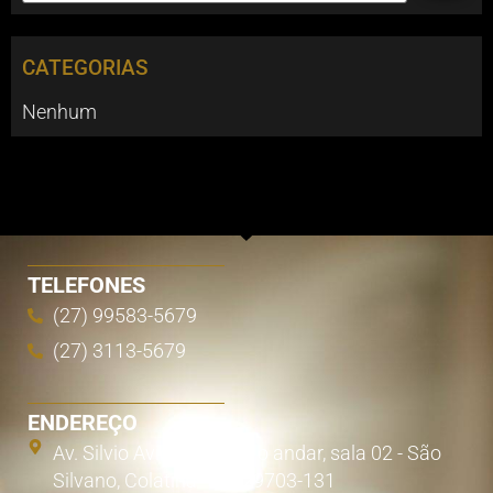
CATEGORIAS
Nenhum
TELEFONES
(27) 99583-5679
(27) 3113-5679
ENDEREÇO
Av. Silvio Avidos, 855 - 1o andar, sala 02 - São
Silvano, Colatina - ES, 29703-131